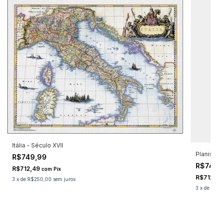
Itália - Século XVII
Planisfé
R$749,99
R$74
R$712,49
com
Pix
R$712,
3
x
de
R$250,00
sem juros
3
x
de
R$