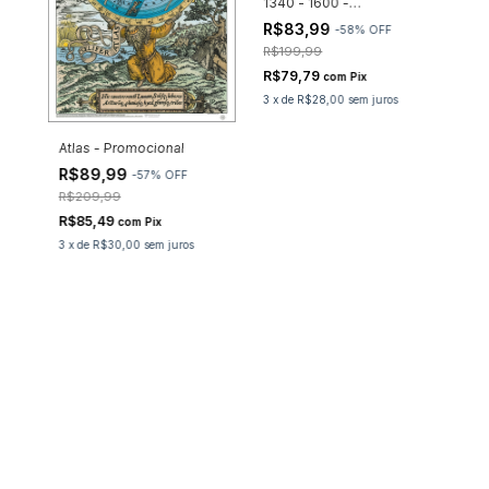
uma repre
1340 - 1600 -
Promocional
como cria
R$83,99
-
58
%
OFF
R$199,99
Israel his
assunto co
R$79,79
com
Pix
paixões, a
3
x
de
R$28,00
sem juros
histórico/
me incenti
Atlas - Promocional
pesquisas,
mapa comp
R$89,99
-
57
%
OFF
fazê-lo.
R$209,99
R$85,49
Quer um 
com
Pix
3
x
de
R$30,00
sem juros
aqui