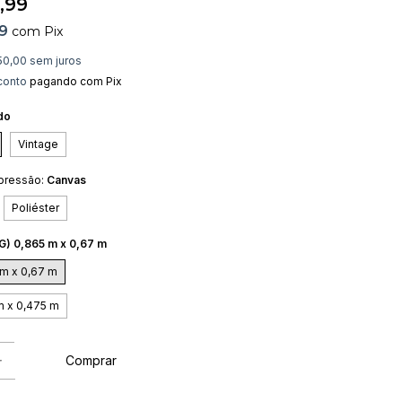
,99
49
com
Pix
50,00
sem juros
conto
pagando com Pix
do
Vintage
pressão:
Canvas
Poliéster
(G) 0,865 m x 0,67 m
 m x 0,67 m
m x 0,475 m