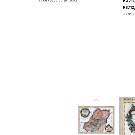
R$74
3
x
de
R$250,00
sem juros
R$712
3
x
de
R