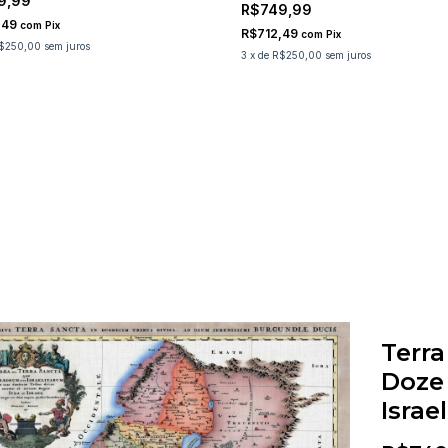
9,99
R$749,99
,49
com
Pix
R$712,49
com
Pix
$250,00
sem juros
3
x
de
R$250,00
sem juros
Terra
Doze
Israel