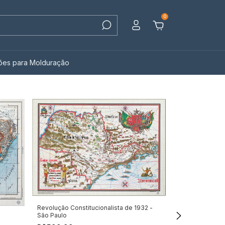
0
ções para Molduração
Revolução Constitucionalista de 1932 -
São Paulo
Terra Brasilis 