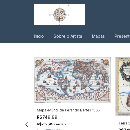
Início
Sobre o Artista
Mapas
Present
Mapa-Múndi de Ferando Berteli 1565
R$749,99
Terra 
R$712,49
com
Pix