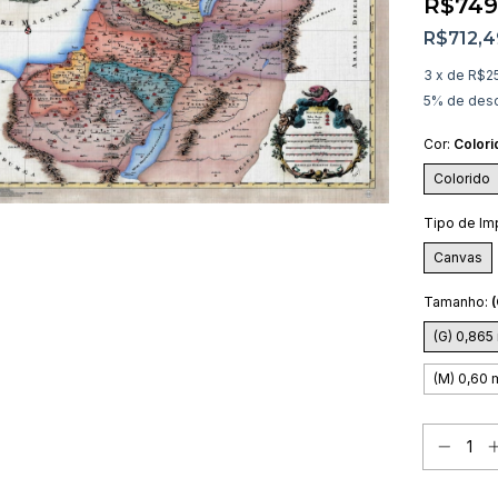
R$749
R$712,
3
x de
R$2
5% de des
Cor:
Colori
Colorido
Tipo de Im
Canvas
Tamanho:
(G) 0,865
(M) 0,60 