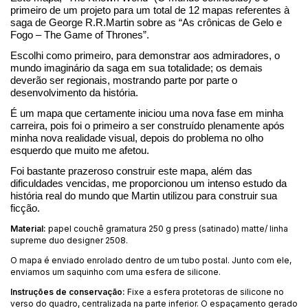
primeiro de um projeto para um total de 12 mapas referentes à 
saga de George R.R.Martin sobre as “As crônicas de Gelo e 
Fogo – The Game of Thrones”. 
Escolhi como primeiro, para demonstrar aos admiradores, o 
mundo imaginário da saga em sua totalidade; os demais 
deverão ser regionais, mostrando parte por parte o 
desenvolvimento da história.
É um mapa que certamente iniciou uma nova fase em minha 
carreira, pois foi o primeiro a ser construído plenamente após 
minha nova realidade visual, depois do problema no olho 
esquerdo que muito me afetou.
Foi bastante prazeroso construir este mapa, além das 
dificuldades vencidas, me proporcionou um intenso estudo da 
história real do mundo que Martin utilizou para construir sua 
ficção.
Material:
papel couchê gramatura 250 g press (satinado) matte/ linha
supreme duo designer 2508.
O mapa é enviado enrolado dentro de um tubo postal. Junto com ele,
enviamos um saquinho com uma esfera de silicone.
Instruções de conservação:
Fixe a esfera protetoras de silicone no
verso do quadro, centralizada na parte inferior. O espaçamento gerado