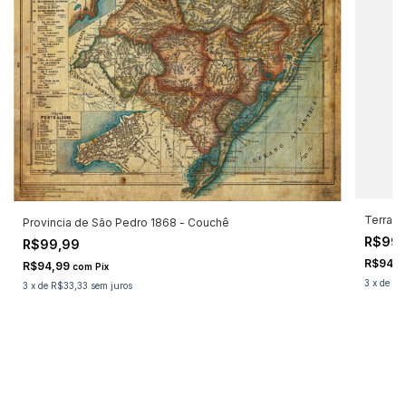
Terra B
Provincia de São Pedro 1868 - Couchê
R$99
R$99,99
R$94,
R$94,99
com
Pix
3
x
de
R$
3
x
de
R$33,33
sem juros