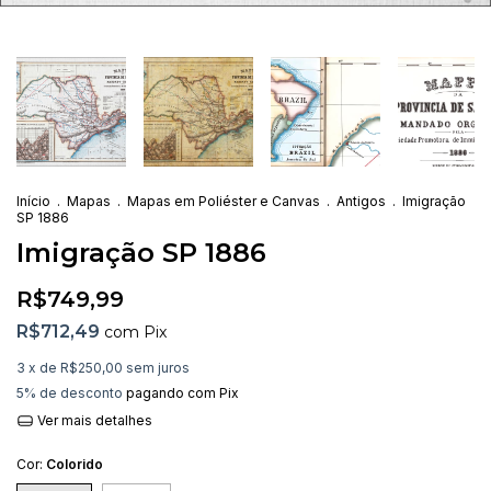
Início
.
Mapas
.
Mapas em Poliéster e Canvas
.
Antigos
.
Imigração
SP 1886
Imigração SP 1886
R$749,99
R$712,49
com
Pix
3
x de
R$250,00
sem juros
5% de desconto
pagando com Pix
Ver mais detalhes
Cor:
Colorido