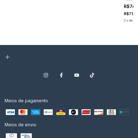
R$74
R$712,
3
x
de
R$
Meios de pagamento
Meios de envio